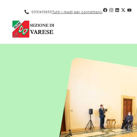
contenuto
0331615833
Tutti i modi per contattarci