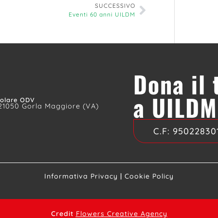
SUCCESSIVO
Eventi 60 anni UILDM
Dona il
a UILDM
colare ODV
 21050 Gorla Maggiore (VA)
C.F:
95022830
Informativa Privacy
|
Cookie Policy
Credit
Flowers Creative Agency