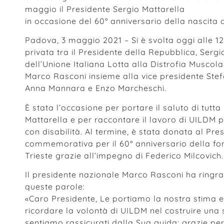
maggio il Presidente Sergio Mattarella
in occasione del 60° anniversario della nascita 
Padova, 3 maggio 2021 – Si è svolta oggi alle 12
privata tra il Presidente della Repubblica, Serg
dell’Unione Italiana Lotta alla Distrofia Muscol
Marco Rasconi insieme alla vice presidente Stefa
Anna Mannara e Enzo Marcheschi.
È stata l’occasione per portare il saluto di tutta
Mattarella e per raccontare il lavoro di UILDM p
con disabilità. Al termine, è stata donata al Pr
commemorativa per il 60° anniversario della fo
Trieste grazie all’impegno di Federico Milcovich.
Il presidente nazionale Marco Rasconi ha ringra
queste parole:
«Caro Presidente, Le portiamo la nostra stima e
ricordare la volontà di UILDM nel costruire una s
sentiamo rassicurati dalla Sua guida: grazie per 