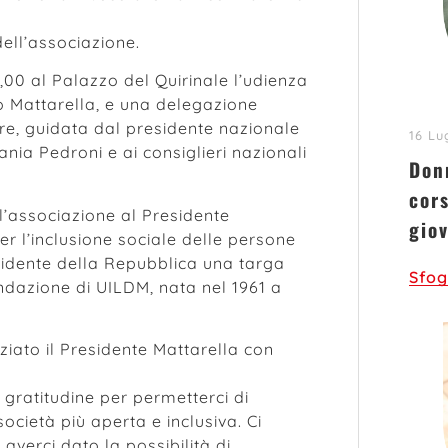
dell’associazione.
,00 al Palazzo del Quirinale l’udienza
io Mattarella, e una delegazione
are, guidata dal presidente nazionale
16 Lu
nia Pedroni e ai consiglieri nazionali
Donn
cors
 l’associazione al Presidente
gio
er l’inclusione sociale delle persone
esidente della Repubblica una targa
Sfog
ndazione di UILDM, nata nel 1961 a
ziato il Presidente Mattarella con
 gratitudine per permetterci di
ocietà più aperta e inclusiva. Ci
averci dato la possibilità di