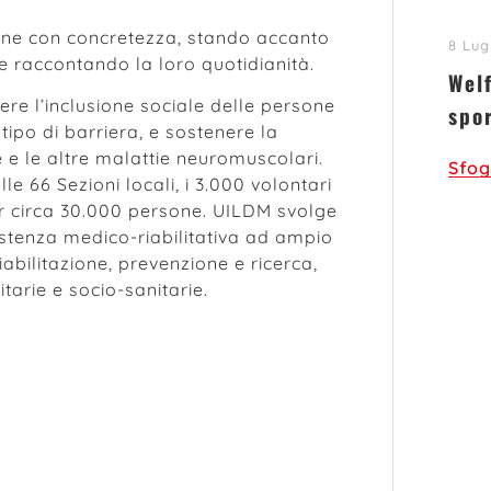
zione con concretezza, stando accanto
8 Lug
 raccontando la loro quotidianità.
Welf
re l’inclusione sociale delle persone
spo
tipo di barriera, e sostenere la
ie e le altre malattie neuromuscolari.
Sfog
le 66 Sezioni locali, i 3.000 volontari
per circa 30.000 persone. UILDM svolge
istenza medico-riabilitativa ad ampio
abilitazione, prevenzione e ricerca,
itarie e socio-sanitarie.